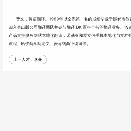
曹文，英语翻译。1989年以全系第一名的成绩毕业于邯郸市教育
加入某出版公司翻译团队并参与翻译 DK 百科全书等翻译业务。1999
产品支持服务网站本地化翻译，诺基亚和爱立信手机本地化与文档翻
教程、哈佛商学院论文、麦肯锡商业调研等。
上一人才：
李曼