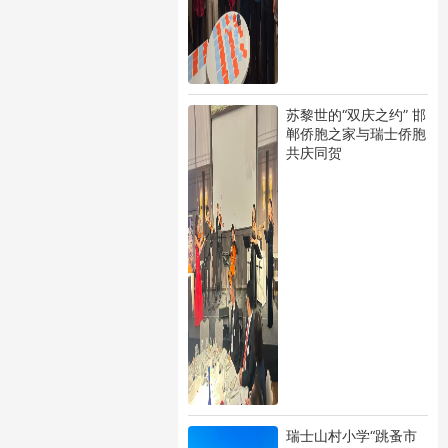
苏黎世的“双庆之约” 邯
郸侨胞之家与瑞士侨胞
共庆同贺
瑞士山村小学“跳蚤市