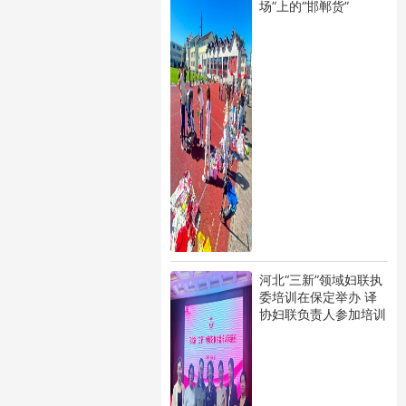
场”上的“邯郸货”
河北“三新”领域妇联执
委培训在保定举办 译
协妇联负责人参加培训