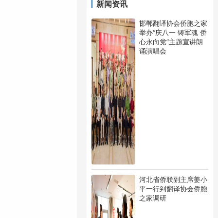
新闻资讯
邯郸翻译协会侨胞之家
举办“庆八一 铸军魂 侨
心永向党”主题宣讲朗
诵演唱会
河北省侨联副主席姜小
平一行到翻译协会侨胞
之家调研